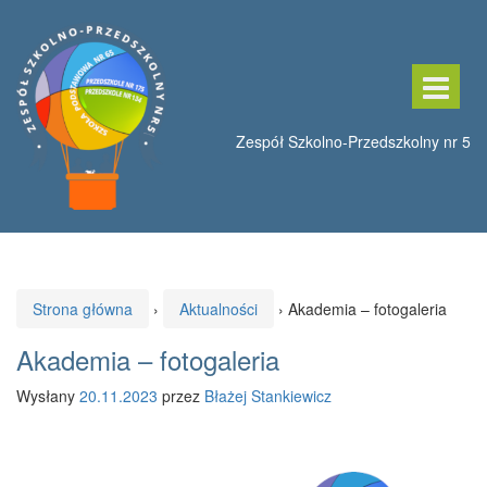
Przeskocz
Przejdź
do
do
treści
menu
głównego
Strona główna
›
Aktualności
›
Akademia – fotogaleria
Akademia – fotogaleria
Wysłany
20.11.2023
przez
Błażej Stankiewicz