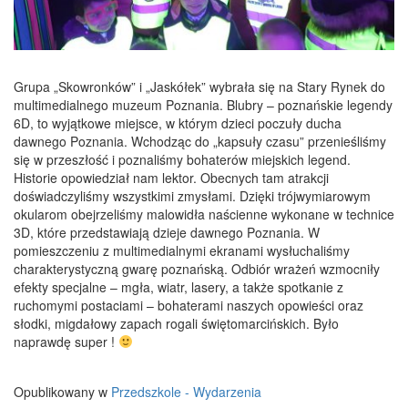
Grupa „Skowronków” i „Jaskółek” wybrała się na Stary Rynek do
multimedialnego muzeum Poznania. Blubry – poznańskie legendy
6D, to wyjątkowe miejsce, w którym dzieci poczuły ducha
dawnego Poznania. Wchodząc do „kapsuły czasu” przenieśliśmy
się w przeszłość i poznaliśmy bohaterów miejskich legend.
Historie opowiedział nam lektor. Obecnych tam atrakcji
doświadczyliśmy wszystkimi zmysłami. Dzięki trójwymiarowym
okularom obejrzeliśmy malowidła naścienne wykonane w technice
3D, które przedstawiają dzieje dawnego Poznania. W
pomieszczeniu z multimedialnymi ekranami wysłuchaliśmy
charakterystyczną gwarę poznańską. Odbiór wrażeń wzmocniły
efekty specjalne – mgła, wiatr, lasery, a także spotkanie z
ruchomymi postaciami – bohaterami naszych opowieści oraz
słodki, migdałowy zapach rogali świętomarcińskich. Było
naprawdę super !
Opublikowany w
Przedszkole - Wydarzenia