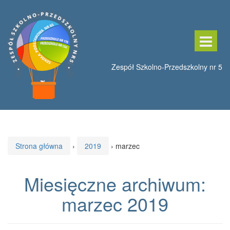
Przeskocz
Przejdź
do
do
treści
menu
głównego
Strona główna
›
2019
›
marzec
Miesięczne archiwum:
marzec 2019