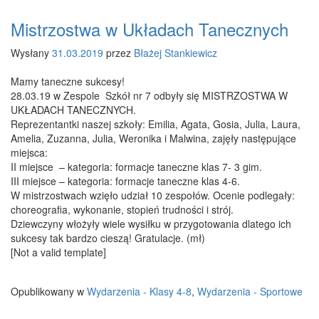
Mistrzostwa w Układach Tanecznych
Wysłany
31.03.2019
przez
Błażej Stankiewicz
Mamy taneczne sukcesy!
28.03.19 w Zespole Szkół nr 7 odbyły się MISTRZOSTWA W
UKŁADACH TANECZNYCH.
Reprezentantki naszej szkoły: Emilia, Agata, Gosia, Julia, Laura,
Amelia, Zuzanna, Julia, Weronika i Malwina, zajęły następujące
miejsca:
II miejsce – kategoria: formacje taneczne klas 7- 3 gim.
III miejsce – kategoria: formacje taneczne klas 4-6.
W mistrzostwach wzięło udział 10 zespołów. Ocenie podlegały:
choreografia, wykonanie, stopień trudności i strój.
Dziewczyny włożyły wiele wysiłku w przygotowania dlatego ich
sukcesy tak bardzo cieszą! Gratulacje. (mł)
[Not a valid template]
Opublikowany w
Wydarzenia - Klasy 4-8
,
Wydarzenia - Sportowe