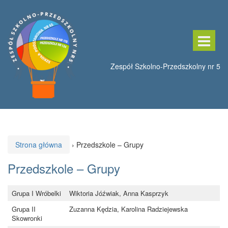
Przeskocz
Przejdź
do
do
treści
menu
głównego
Strona główna
›
Przedszkole – Grupy
Przedszkole – Grupy
Grupa I Wróbelki
Wiktoria Jóźwiak, Anna Kasprzyk
Grupa II
Zuzanna Kędzia, Karolina Radziejewska
Skowronki