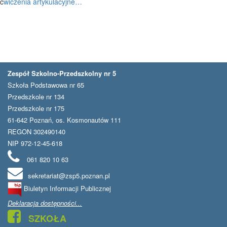
ć
wiczenia artykulacyjne…
Zespół Szkolno-Przedszkolny nr 5
Szkoła Podstawowa nr 65
Przedszkole nr 134
Przedszkole nr 175
61-642 Poznań, os. Kosmonautów 111
REGON 302490140
NIP 972-12-45-618
061 820 10 63
sekretariat@zsp5.poznan.pl
Biuletyn Informacji Publicznej
Deklaracja dostępności...
SZKOŁA