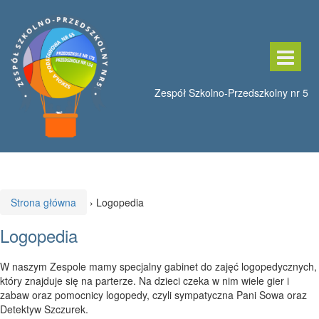
Przeskocz
Przejdź
do
do
treści
menu
głównego
Strona główna
›
Logopedia
Logopedia
W naszym Zespole mamy specjalny gabinet do zajęć logopedycznych,
który znajduje się na parterze. Na dzieci czeka w nim wiele gier i
zabaw oraz pomocnicy logopedy, czyli sympatyczna Pani Sowa oraz
Detektyw Szczurek.