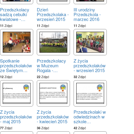
Przedszkolacy
Dzień
III urodziny
sadzą cebulki
Przedszkolaka -
Przedszkola -
kwiatowe -
…
wrzesień 2015
marzec 2016
Zdjęć
Zdjęć
Zdjęć
11
11
11
Spotkanie
Przedszkolacy
Z życia
przedszkolaków
w Muzeum
przedszkolaków
ze Świętym
…
Rogala -
…
- wrzesień 2015
Zdjęć
Zdjęć
Zdjęć
12
22
32
Z życia
Z życia
Przedszkolaki w
przedszkolaków
przedszkolaków
odwiedzinach w
- maj 2015
- kwiecień 2015
szkole
…
Zdjęć
Zdjęć
Zdjęć
77
36
42