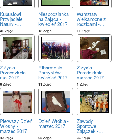
Kubusiowi
Niespodzianka
Warsztaty
Przyjaciele
na Zająca -
wielkanocne z
Natury -
…
kwiecień 2017
rodzicami -
…
Zdjęć
Zdjęć
Zdjęć
41
18
11
Z życia
Filharmonia
Z życia
Przedszkola -
Pomysłów -
Przedszkola -
maj 2017
kwiecień 2017
marzec 2017
Zdjęć
Zdjęć
Zdjęć
6
11
1
Pierwszy Dzień
Dzień Wróbla -
Zawody
Wiosny -
marzec 2017
Sportowe
marzec 2017
Zajączek -
…
Zdjęć
Zdjęć
Zdjęć
40
28
36