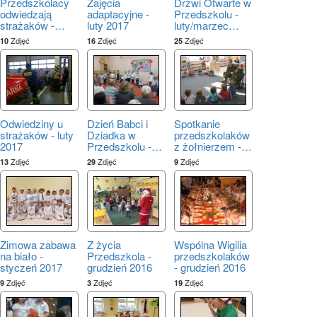
Przedszkolacy
Zajęcia
Drzwi Otwarte w
odwiedzają
adaptacyjne -
Przedszkolu -
strażaków -
…
luty 2017
luty/marzec
…
Zdjęć
Zdjęć
Zdjęć
10
16
25
Odwiedziny u
Dzień Babci i
Spotkanie
strażaków - luty
Dziadka w
przedszkolaków
2017
Przedszkolu -
…
z żołnierzem -
…
Zdjęć
Zdjęć
Zdjęć
13
29
9
Zimowa zabawa
Z życia
Wspólna Wigilia
na biało -
Przedszkola -
przedszkolaków
styczeń 2017
grudzień 2016
- grudzień 2016
Zdjęć
Zdjęć
Zdjęć
9
3
19