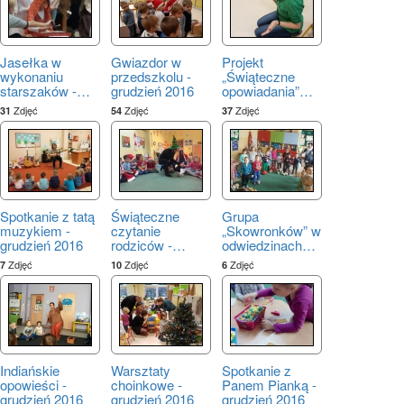
Jasełka w
Gwiazdor w
Projekt
wykonaniu
przedszkolu -
„Świąteczne
starszaków -
…
grudzień 2016
opowiadania”
…
Zdjęć
Zdjęć
Zdjęć
31
54
37
Spotkanie z tatą
Świąteczne
Grupa
muzykiem -
czytanie
„Skowronków” w
grudzień 2016
rodziców -
…
odwiedzinach
…
Zdjęć
Zdjęć
Zdjęć
7
10
6
Indiańskie
Warsztaty
Spotkanie z
opowieści -
choinkowe -
Panem Pianką -
grudzień 2016
grudzień 2016
grudzień 2016