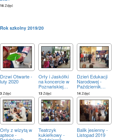
Zdjęć
16
Rok szkolny 2019/20
Drzwi Otwarte -
Orły i Jaskółki
Dzień Edukacji
luty 2020
na koncercie w
Narodowej -
Poznańskiej
…
Październik
…
Zdjęć
Zdjęć
Zdjęć
3
13
14
Orły z wizytą w
Teatrzyk
Balik jesienny -
aptece -
kukiełkowy -
Listopad 2019
Październik
…
Październik
…