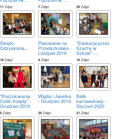
Zdjęć
Zdjęć
Zdjęć
11
7
20
Święto
Pasowanie na
"Edukacja przez
Odzyskania
…
Przedszkolaka -
Szachy w
Listopad 2019
Szkole" -
…
Zdjęć
Zdjęć
Zdjęć
16
6
16
"Poszukiwania
Wigilia i Jasełka
Balik
Ciotki Kolędy" -
- Grudzień 2019
karnawałowy -
Grudzień 2019
Styczeń 2020
Zdjęć
Zdjęć
Zdjęć
5
20
21