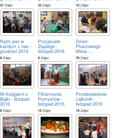
Zdjęć
Zdjęć
Zdjęć
37
33
10
Rytm jest w
Przyjaciele
Dzień
każdym z nas -
Zippiego -
Pluszowego
grudzień 2016
listopad 2016
Misia -
…
Zdjęć
Zdjęć
Zdjęć
9
8
78
W Księgarni z
Filharmonia
Przedstawienie
Bajki - listopad
Pomysłów -
Lajkonik -
2016
listopad 2016
listopad 2016
Zdjęć
Zdjęć
Zdjęć
9
15
19