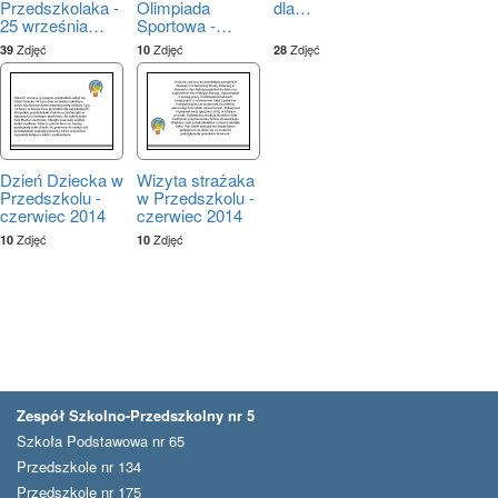
Przedszkolaka -
Olimpiada
dla
…
25 września
…
Sportowa -
…
Zdjęć
Zdjęć
Zdjęć
39
10
28
Dzień Dziecka w
Wizyta strażaka
Przedszkolu -
w Przedszkolu -
czerwiec 2014
czerwiec 2014
Zdjęć
Zdjęć
10
10
Zespół Szkolno-Przedszkolny nr 5
Szkoła Podstawowa nr 65
Przedszkole nr 134
Przedszkole nr 175