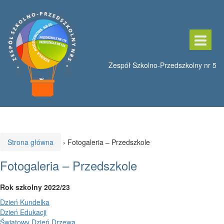
Przeskocz
Przejdź
do
do
treści
menu
głównego
Strona główna
›
Fotogaleria – Przedszkole
Fotogaleria – Przedszkole
Rok szkolny 2022/23
Dzień Kundelka
Dzień Edukacji
Światowy Dzień Drzewa