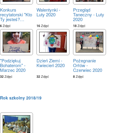
Konkurs
Walentynki -
Przegląd
recytatorski "Kto
Luty 2020
Taneczny - Luty
Ty jesteś?
…
2020
Zdjęć
Zdjęć
Zdjęć
6
16
18
"Podziękuj
Dzień Ziemi -
Pożegnanie
Bohaterom" -
Kwiecień 2020
Orłów -
Marzec 2020
Czerwiec 2020
Zdjęć
Zdjęć
Zdjęć
32
32
8
Rok szkolny 2018/19