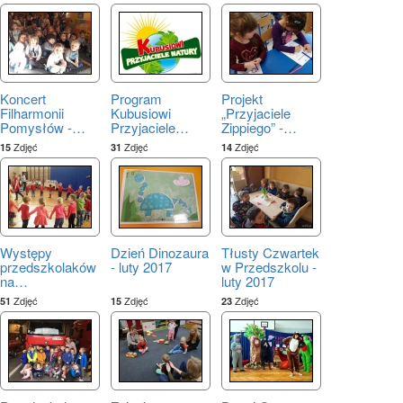
Koncert
Program
Projekt
Filharmonii
Kubusiowi
„Przyjaciele
Pomysłów -
…
Przyjaciele
…
Zippiego” -
…
Zdjęć
Zdjęć
Zdjęć
15
31
14
Występy
Dzień Dinozaura
Tłusty Czwartek
przedszkolaków
- luty 2017
w Przedszkolu -
na
…
luty 2017
Zdjęć
Zdjęć
Zdjęć
51
15
23