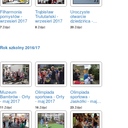
Filharmonia
Trąbisław
Uroczyste
pomysłów -
Trututański -
otwarcie
wrzesień 2017
wrzesień 2017
dziedzińca -
…
Zdjęć
Zdjęć
Zdjęć
7
8
20
Rok szkolny 2016/17
Muzeum
Olimpiada
Olimpiada
Bambrów - Orły
sportowa - Orły
sportowa -
- maj 2017
- maj 2017
Jaskółki - maj
…
Zdjęć
Zdjęć
Zdjęć
11
16
23