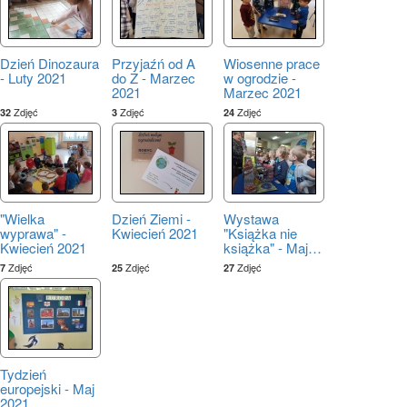
Dzień Dinozaura
Przyjaźń od A
Wiosenne prace
- Luty 2021
do Z - Marzec
w ogrodzie -
2021
Marzec 2021
Zdjęć
Zdjęć
Zdjęć
32
3
24
"Wielka
Dzień Ziemi -
Wystawa
wyprawa" -
Kwiecień 2021
"Książka nie
Kwiecień 2021
książka" - Maj
…
Zdjęć
Zdjęć
Zdjęć
7
25
27
Tydzień
europejski - Maj
2021