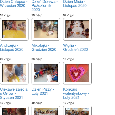
Dzień Chłopca -
Dzień Drzewa -
Dzień Misia -
Wrzesień 2020
Październik
Listopad 2020
2020
Zdjęć
Zdjęć
Zdjęć
18
23
32
Andrzejki -
Mikołajki -
Wigilia -
Listopad 2020
Grudzień 2020
Grudzień 2020
Zdjęć
Zdjęć
Zdjęć
25
33
10
Ciekawe zajęcia
Dzień Pizzy -
Konkurs
u Orłów -
Luty 2021
walentynkowy -
Styczeń 2021
Luty 2021
Zdjęć
Zdjęć
Zdjęć
15
42
12